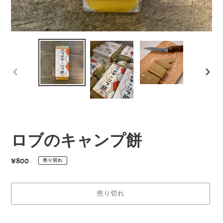
前
次
の
の
ス
ス
ラ
ラ
イ
イ
ド
ド
ロブのキャンプ餅
通
¥800
売り切れ
常
価
売り切れ
格
カ