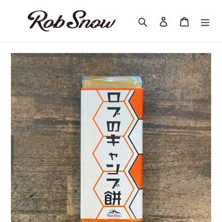
コ
ン
検索
ログイン
カート
テ
ン
ツ
に
ス
キ
ッ
プ
す
る