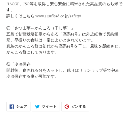
HACCP、ISO等を取得し安心安全に精米された高品質のもち米で
す。
詳しくはこちら
www.sunflead.co.jp/safety/
②「さつま芋～かんころ（干し芋）」
五島で甘藷栽培初期からある「高系14号」は外皮紅色で長紡錘
形、早掘りの食味は非常によいとされています。
真鳥のかんころ餅は初代から高系14号を干し、風味を凝縮させ、
かんころ餅にしております。
③「冷凍保存」
開封後、食される分をカットし、残りはサランラップ等で包み
冷凍保存する事が可能です。
FACEBOOK
TWITTER
PINTEREST
シェア
ツイート
ピンする
で
に
で
シ
投
ピ
ェ
稿
ン
ア
す
す
す
る
る
る