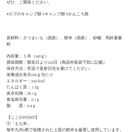
ぜひ、ご賞味ください。
#ロブのキャンプ餅 #キャンプ餅 #かんころ餅
原材料：さつまいも（国産）、餅米（国産）、砂糖、馬鈴薯澱
粉
内容量：１本（190ｇ）
賞味期限：製造日より120日（商品外装袋下部に記載）
保存方法：常温で直射日光を避けてください。
栄養成分表示100ｇ当たり
エネルギー：243 kcal
たんぱく質： 1.7
g
炭水化物：58.1 g
食塩相当量：0.1 g
脂 質：0.4 g
【ここがPOINT】
①「もち米」
毎年九州3県で収穫された上質の餅米を厳選し使用しています。