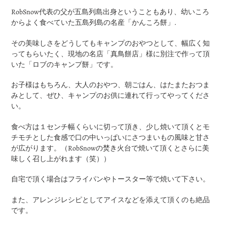
ー
RobSnow代表の父が五島列島出身ということもあり、幼いころ
ト
からよく食べていた五島列島の名産「かんころ餅」.
に
商
その美味しさをどうしてもキャンプのおやつとして、幅広く知
品
ってもらいたく、現地の名店「真鳥餅店」様に別注で作って頂
を
いた「ロブのキャンプ餅」です。
追
加
お子様はもちろん、大人のおやつ、朝ごはん、はたまたおつま
す
みとして、ぜひ、キャンプのお供に連れて行ってやってくださ
る
い。
食べ方は１センチ幅くらいに切って頂き、少し焼いて頂くとモ
チモチとした食感で口の中いっぱいにさつまいもの風味と甘さ
が広がります。（RobSnowの焚き火台で焼いて頂くとさらに美
味しく召し上がれます（笑））
自宅で頂く場合はフライパンやトースター等で焼いて下さい。
また、アレンジレシピとしてアイスなどを添えて頂くのも絶品
です。