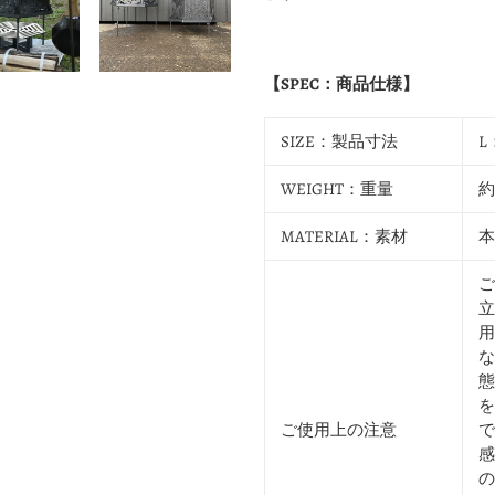
【SPEC：商品仕様】
SIZE：製品寸法
L
WEIGHT：重量
約
MATERIAL：素材
本
ご
立
用
な
態
を
ご使用上の注意
で
感
の