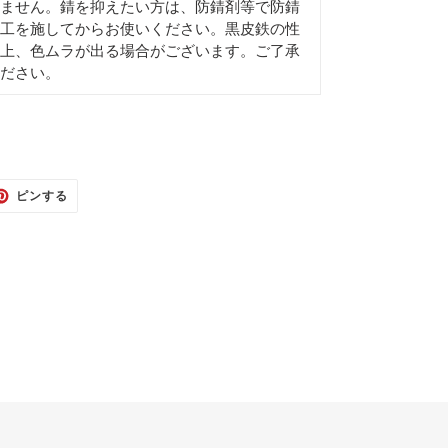
ません。錆を抑えたい方は、防錆剤等で防錆
工を施してからお使いください。黒皮鉄の性
上、色ムラが出る場合がございます。ご了承
ださい。
TER
PINTEREST
ピンする
で
ピ
ン
す
る