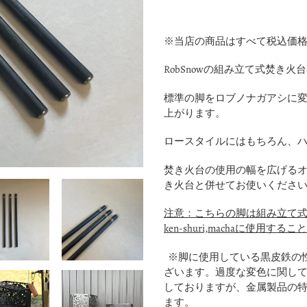
カ
ー
※当店の商品はすべて税込価
ト
に
RobSnowの組み立て式焚き
商
品
標準の脚をロブノナガアシに変
を
上がります。
追
加
ロースタイルにはもちろん、
す
焚き火台の使用の幅を広げる
る
き火台と併せてお使いくださ
注意：こちらの脚は組み立て
ken-shuri,machaに使用す
※脚に使用している黒皮鉄の
ざいます。過度な変色に関し
しておりますが、金属製品の
ます。