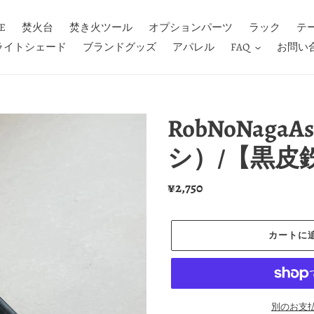
E
焚火台
焚き火ツール
オプションパーツ
ラック
テ
Dライトシェード
ブランドグッズ
アパレル
FAQ
お問い
RobNoNaga
シ）/【黒皮
通
¥2,750
常
価
カートに
格
別のお支