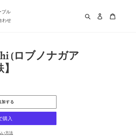
ーブル
検索
ログイン
カート
合わせ
Ashi (ロブノナガア
鉄】
追加する
払い方法