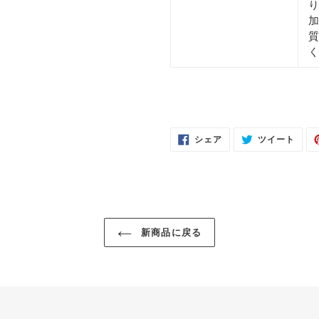
り
加
質
く
FACEBOOK
TWIT
シェア
ツイート
で
に
シ
投
ェ
稿
ア
す
す
る
る
新商品に戻る