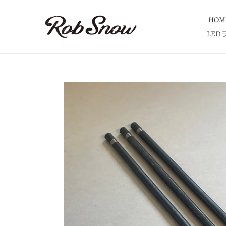
コ
ン
HOM
テ
LE
ン
ツ
に
ス
キ
ッ
プ
す
る