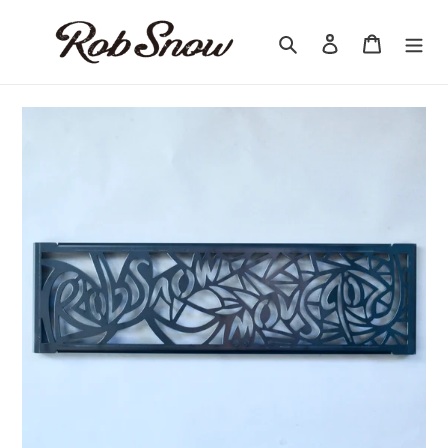
コ
ン
検索
ログイン
カート
テ
ン
ツ
に
ス
キ
ッ
プ
す
る