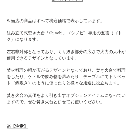
カ
ー
※当店の商品はすべて税込価格で表示しています。
ト
に
組み立て式焚き火台「Shinobi」（シノビ）専用の五徳（ゴト
商
ク）になります。
品
を
左右非対称となっており、くり抜き部分の広さで火力の大小が
追
使用できるデザインとなっています。
加
す
焚火料理の幅が広がるデザインとなっており、焚き火台で料理
る
をしたり、ケトルで飲み物を温めたり、テーブルにてトリベッ
ト（鍋敷き）のように使ったりと様々な用途に役立ちます。
焚き火台の真価をより引き出すオプションアイテムになってい
ますので、ぜひ焚き火台と併せてお使いください。
※【
注意】