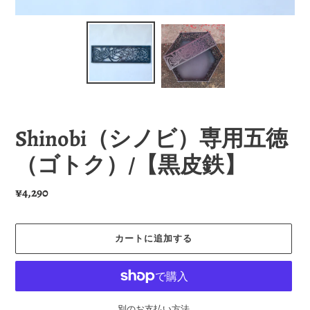
Shinobi（シノビ）専用五徳
（ゴトク）/【黒皮鉄】
通
¥4,290
常
価
カートに追加する
格
別のお支払い方法