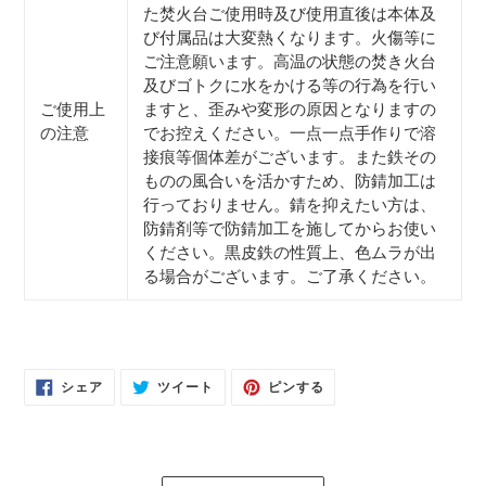
た焚火台ご使用時及び使用直後は本体及
び付属品は大変熱くなります。火傷等に
ご注意願います。高温の状態の焚き火台
及びゴトクに水をかける等の行為を行い
ご使用上
ますと、歪みや変形の原因となりますの
の注意
でお控えください。一点一点手作りで溶
接痕等個体差がございます。また鉄その
ものの風合いを活かすため、防錆加工は
行っておりません。錆を抑えたい方は、
防錆剤等で防錆加工を施してからお使い
ください。黒皮鉄の性質上、色ムラが出
る場合がございます。ご了承ください。
FACEBOOK
TWITTER
PINTEREST
シェア
ツイート
ピンする
で
に
で
シ
投
ピ
ェ
稿
ン
ア
す
す
す
る
る
る