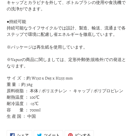
キャップとカラビナを外して、ボトルブラシの使用や食洗機で
の洗浄ができます。
●持続可能
持続可能なライフサイクルでは設計、製造、輸送、流通まで各
ステップで環境に配慮し省エネルギーを徹底しています。
※パッケージは再生紙を使用しています。
※Vapurの商品に関しましては、定形外郵便(規格外)での発送と
なります。
サ イ ズ ：約 W130 x D65 x H255 mm
重 量 ：約 38g
原料樹脂 ： 本体 / ポリエチレン ・ キャップ / ポリプロピレン
耐熱温度 ： 100℃
耐冷温度 ： -15℃
容 量 ： 700ml
生 産 国 ： 中国
FACEBOOK
TWITTER
PINTEREST
シェア
ツイート
ピンする