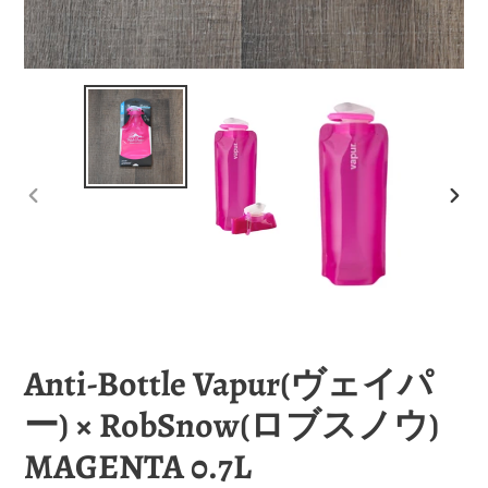
前
次
の
の
ス
ス
ラ
ラ
イ
イ
ド
ド
Anti-Bottle Vapur(ヴェイパ
ー) × RobSnow(ロブスノウ)
MAGENTA 0.7L