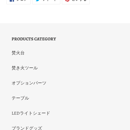
で
に
で
シ
投
ピ
ェ
稿
ン
ア
す
す
す
る
る
る
PRODUCTS CATEGORY
焚火台
焚き火ツール
オプションパーツ
テーブル
LEDライトシェード
ブランドグッズ