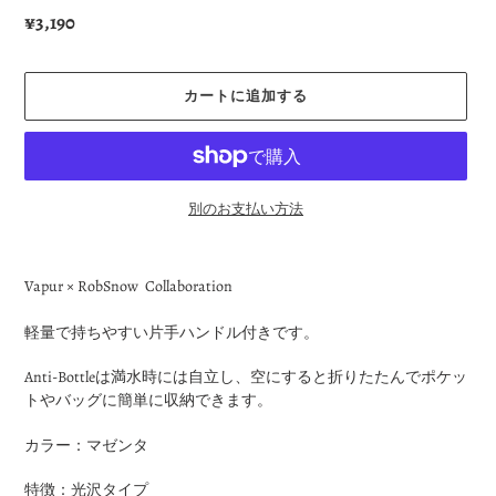
通
¥3,190
常
価
カートに追加する
格
別のお支払い方法
カ
ー
Vapur × RobSnow
Collaboration
ト
に
軽量で持ちやすい片手ハンドル付きです。
商
品
Anti-Bottleは満水時には自立し、空にすると折りたたんでポケッ
を
トやバッグに簡単に収納できます。
追
加
カラー：マゼンタ
す
る
特徴：
光沢タイプ