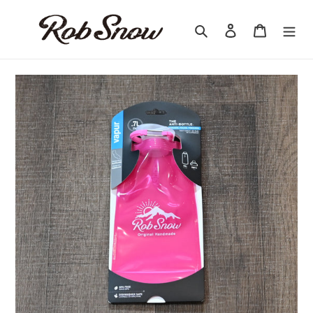
コ
ン
検索
ログイン
カート
テ
ン
ツ
に
ス
キ
ッ
プ
す
る