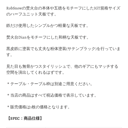
ー
RobSnowの焚火台の本体や五徳をモチーフにしたIGT規格サイズ
ト
のハーフユニット天板です。
に
商
鉄だけ使用したシンプルかつ軽量な天板です。
品
を
焚火台Dianをモチーフにした和柄な天板です。
追
加
黒皮鉄に塗装でも丈夫な粉体塗装(サテンブラック)を行っていま
す
す。
る
見た目も無骨かつスタイリッシュで、他のギアにもマッチする
空間を演出してくれるはずです。
＊テーブル・テーブル枠は別途ご用意ください。
＊当店の商品はすべて税込価格で表示しています。
＊販売価格は1枚の価格となります。
【SPEC：商品仕様】