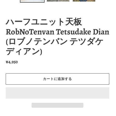
の
の
ス
ス
ラ
ラ
ハーフユニット天板
イ
イ
ド
ド
RobNoTenvan Tetsudake Dian
(ロブノテンバン テツダケ
ディアン)
通
¥4,950
常
価
カートに追加する
格
カ