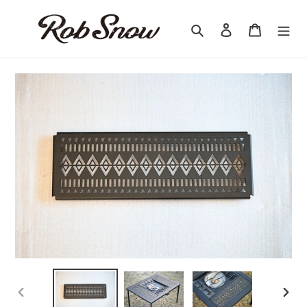
コ
ン
検索
ログイン
カート
テ
ン
ツ
に
ス
キ
ッ
プ
す
る
前
次