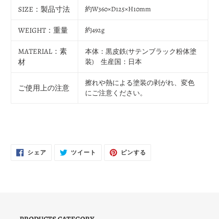
SIZE：製品寸法
約W360×D125×H10mm
WEIGHT：重量
約492g
MATERIAL：素
本体：黒皮鉄(サテンブラック粉体塗
材
装) 生産国：日本
擦れや熱による塗装の剥がれ、変色
ご使用上の注意
にご注意ください。
FACEBOOK
TWITTER
PINTEREST
シェア
ツイート
ピンする
で
に
で
シ
投
ピ
ェ
稿
ン
ア
す
す
す
る
る
る